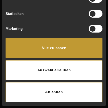
inare
Statistiken
narik
Marketing
Alle zulassen
Details zeigen
Auswahl erlauben
STIFTUNG
LILIENBERG
UNTERNEHMERFORUM
8272
ERMATINGEN
Ablehnen
l
THURGAU
l
SCHWEIZ