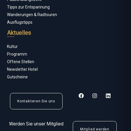
Tipps zur Entspannung
Wanderungen & Radtouren
Ausflugstipps
Aktuelles
Kultur
Programm
Offene Stellen
Newsletter Hotel
Gutscheine
F
I
L
a
n
i
Kontaktieren Sie uns
c
s
n
e
t
k
b
a
e
o
g
d
Werden Sie unser Mitglied
o
r
i
Mitglied werden