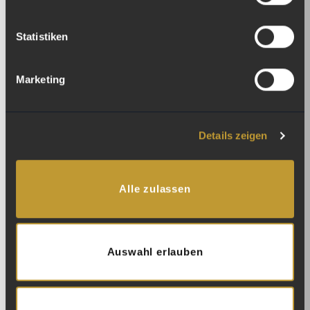
Statistiken
Marketing
Details zeigen
Phillipe Model – Ein wundervoller Abend mit Musik, Laudatio und lebhafter
Alle zulassen
Diskussion.
Ein riesiges Dankeschön an InnoWay, an Andreas Reist, Felix
Auswahl erlauben
Wapp, die Jury und alle, die diesen besonderen Abend
mitgestaltet haben. Die Verleihung des Lilienberg Preises soll
nicht nur die unternehmerischen Leistungen von InnoWay
würdigen, sondern auch das Bewusstsein für die Bedeutung von