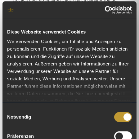
Sammlung über Handel und Sortierung bis zur Produktion
von Recyclingkunststoff. InnoWay zeigt, dass
Kunststoffrecycling in der Schweiz grosses Potenzial
Diese Webseite verwendet Cookies
besitzt, auch wenn erhebliche technische und
wirtschaftliche Herausforderungen bleiben.
Wir verwenden Cookies, um Inhalte und Anzeigen zu
personalisieren, Funktionen für soziale Medien anbieten
Für die Zukunft plant InnoWay den weiteren Ausbau der
zu können und die Zugriffe auf unsere Website zu
Sortierkapazitäten und den Einsatz modernster
analysieren. Außerdem geben wir Informationen zu Ihrer
Verwendung unserer Website an unsere Partner für
Technologien wie KI-basierter Infrarotscanner – um die
soziale Medien, Werbung und Analysen weiter. Unsere
Recyclingquote weiter zu steigern und den Kreislauf noch
Partner führen diese Informationen möglicherweise mit
konsequenter zu schliessen.
weiteren Daten zusammen, die Sie ihnen bereitgestellt
haben oder die sie im Rahmen Ihrer Nutzung der Dienste
gesammelt haben.
Einwilligungsauswahl
Notwendig
Präferenzen