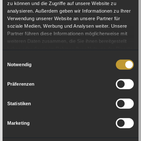
zu können und die Zugriffe auf unsere Website zu
analysieren. Außerdem geben wir Informationen zu Ihrer
Verwendung unserer Website an unsere Partner für
soziale Medien, Werbung und Analysen weiter. Unsere
Partner führen diese Informationen möglicherweise mit
weiteren Daten zusammen, die Sie ihnen bereitgestellt
haben oder die sie im Rahmen Ihrer Nutzung der Dienste
gesammelt haben.
Einwilligungsauswahl
Notwendig
Lehrling Jessica Bayer schliesst erfolgreich
ihre Kochlehre ab
Präferenzen
Datum: 03.08.2026
Herzliche Gratulation, Jessica! Jessica Bayer hat
Statistiken
ihre Lehre...
Weiterlesen
Marketing