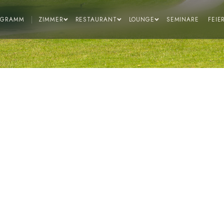
|
OGRAMM
ZIMMER
RESTAURANT
LOUNGE
SEMINARE
FEIE