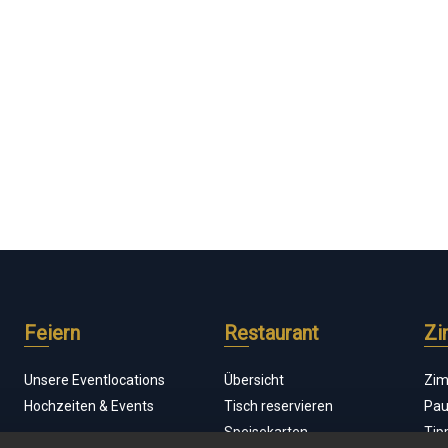
Feiern
Restaurant
Zi
Unsere Eventlocations
Übersicht
Zim
Hochzeiten & Events
Tisch reservieren
Pau
Speisekarten
Tip