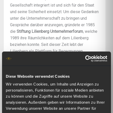
Gesellschaft integriert ist und sich für den Staat
und seine Sicherheit einsetzt. Um diese Gedanken
unter die Unternehmerschaft zu bringen und
Gespräche darüber anzuregen, gründete er 1985
die
Stiftung Lilienberg Unternehmerforum
, welche
1989 ihre Räumlichkeiten auf dem Lilienberg
beziehen konnte. Seit dieser Zeit lebt der
Lilienberg als Plattform für Begegnungen
zwischen Wirtschaft, Politik, Gesellschaft und
Kultur, aber auch als Ort unzähliger Gespräche und
fruchtbarer Auseinandersetzungen von Menschen,
Diese Webseite verwendet Cookies
die am Unternehmertum, aber auch an Staat und
Gesellschaft interessiert sind. Walter Reist
Wir verwenden Cookies, um Inhalte und Anzeigen zu
engagierte sich während vieler Jahre persönlich
personalisieren, Funktionen für soziale Medien anbieten
zu können und die Zugriffe auf unsere Website zu
an vielen Veranstaltungen des Lilienberg, der weit
analysieren. Außerdem geben wir Informationen zu Ihrer
über die Ostschweiz hinaus strahlt.
Verwendung unserer Website an unsere Partner für