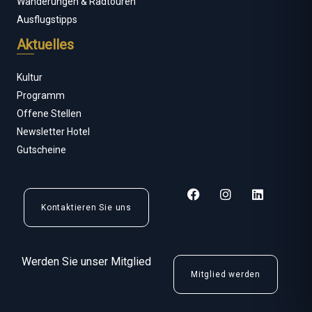
Wanderungen & Radtouren
Ausflugstipps
Aktuelles
Kultur
Programm
Offene Stellen
Newsletter Hotel
Gutscheine
F
I
L
a
n
i
Kontaktieren Sie uns
c
s
n
e
t
k
b
a
e
o
g
d
Werden Sie unser Mitglied
o
r
i
Mitglied werden
k
a
n
m