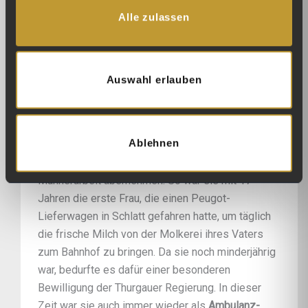
Tochter von Jakob und Marie Gerber geboren. Sie
Alle zulassen
erlebte eine glückliche Kindheit, obwohl sie neben
der Schule im Betrieb ihres Vaters, der eine
Käserei und Molkerei betrieb, viel arbeiten
musste. Die Familie hatte auch noch einige
Auswahl erlauben
Schweine, zu denen sie ebenfalls immer wieder
zu schauen hatte. Auch ihre Jugendzeit war
geprägt vom Zweiten Weltkrieg, als viele Männer
Ablehnen
im Aktivdienst waren. Da musste Lotti erst recht
im Betrieb ihres Vaters mitanpacken und
Männerarbeit übernehmen. So war sie mit 17
Jahren die erste Frau, die einen Peugot-
Lieferwagen in Schlatt gefahren hatte, um täglich
die frische Milch von der Molkerei ihres Vaters
zum Bahnhof zu bringen. Da sie noch minderjährig
war, bedurfte es dafür einer besonderen
Bewilligung der Thurgauer Regierung. In dieser
Zeit war sie auch immer wieder als
Ambulanz-